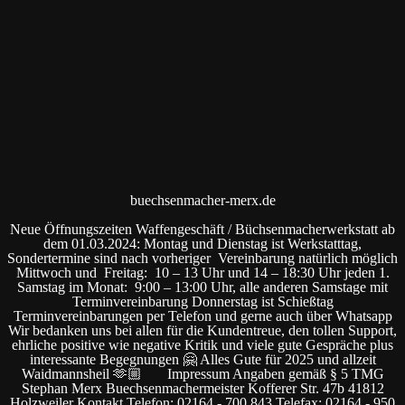
buechsenmacher-merx.de
Neue Öffnungszeiten Waffengeschäft / Büchsenmacherwerkstatt ab
dem 01.03.2024: Montag und Dienstag ist Werkstatttag,
Sondertermine sind nach vorheriger Vereinbarung natürlich möglich
Mittwoch und Freitag: 10 – 13 Uhr und 14 – 18:30 Uhr jeden 1.
Samstag im Monat: 9:00 – 13:00 Uhr, alle anderen Samstage mit
Terminvereinbarung Donnerstag ist Schießtag
Terminvereinbarungen per Telefon und gerne auch über Whatsapp
Wir bedanken uns bei allen für die Kundentreue, den tollen Support,
ehrliche positive wie negative Kritik und viele gute Gespräche plus
interessante Begegnungen 🤗 Alles Gute für 2025 und allzeit
Waidmannsheil 🫶🏼 Impressum Angaben gemäß § 5 TMG
Stephan Merx Buechsenmachermeister Kofferer Str. 47b 41812
Holzweiler Kontakt Telefon: 02164 - 700 843 Telefax: 02164 - 950