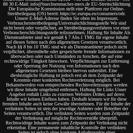
88 30 E-Mail: info@buechsenmacher-merx.de EU-Streitschlichtung
Die Europäische Kommission stellt eine Plattform zur Online-
Streitbeilegung (OS) bereit: https://ec.europa.eu/consumers/odr.
Unsere E-Mail-Adresse finden Sie oben im Impressum.
Verbraucherstreitbeilegung/Universalschlichtungsstelle Wir sind
nicht bereit oder verpflichtet, an Streitbeilegungsverfahren vor einer
Verbraucherschlichtungsstelle teilzunehmen. Haftung für Inhalte Als
Diensteanbieter sind wir gemäß § 7 Abs.1 TMG für eigene Inhalte
auf diesen Seiten nach den allgemeinen Gesetzen verantwortlich.
Nach §§ 8 bis 10 TMG sind wir als Diensteanbieter jedoch nicht
verpflichtet, übermittelte oder gespeicherte fremde Informationen zu
überwachen oder nach Umständen zu forschen, die auf eine
rechtswidrige Tätigkeit hinweisen. Verpflichtungen zur Entfernung
oder Sperrung der Nutzung von Informationen nach den
allgemeinen Gesetzen bleiben hiervon unberührt. Eine
diesbezügliche Haftung ist jedoch erst ab dem Zeitpunkt der
Kenntnis einer konkreten Rechtsverletzung möglich. Bei
Bekanntwerden von entsprechenden Rechtsverletzungen werden
wir diese Inhalte umgehend entfernen. Haftung für Links Unser
Angebot enthält Links zu externen Websites Dritter, auf deren
Inhalte wir keinen Einfluss haben. Deshalb können wir für diese
fremden Inhalte auch keine Gewähr übernehmen. Für die Inhalte der
verlinkten Seiten ist stets der jeweilige Anbieter oder Betreiber der
Seiten verantwortlich. Die verlinkten Seiten wurden zum Zeitpunkt
der Verlinkung auf mögliche Rechtsverstöße überprüft.
Rechtswidrige Inhalte waren zum Zeitpunkt der Verlinkung nicht
erkennbar. Eine permanente inhaltliche Kontrolle der verlinkten
Seiten ist jedoch ohne konkrete Anhaltspunkte einer